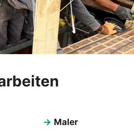
rbeiten
→
Maler