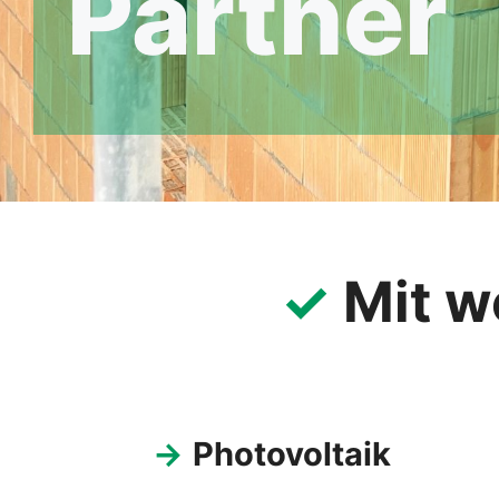
Partner
✓
Mit w
→
Photovoltaik